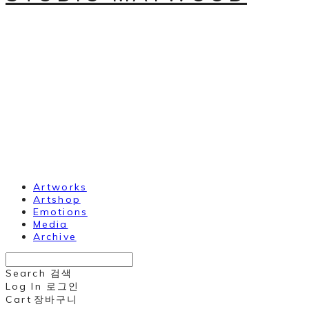
Artworks
Artshop
Emotions
Media
Archive
Search
검색
Log In
로그인
Cart
장바구니