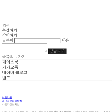
수정하기
삭제하기
글쓴이
내용
댓글 쓰기
목록으로 가기
페이스북
카카오톡
네이버 블로그
밴드
이용약관
개인정보처리방침
사업자정보확인
상호: 스튜디오 메이우드 | 대표: 김현숙 | 개인정보관리책임자: 김현숙 | 전화: 010-6206-7498 | 이