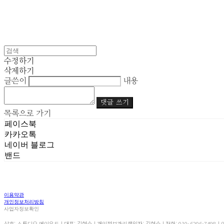
수정하기
삭제하기
글쓴이
내용
댓글 쓰기
목록으로 가기
페이스북
카카오톡
네이버 블로그
밴드
이용약관
개인정보처리방침
사업자정보확인
상호: 스튜디오 메이우드 | 대표: 김현숙 | 개인정보관리책임자: 김현숙 | 전화: 010-6206-7498 | 이