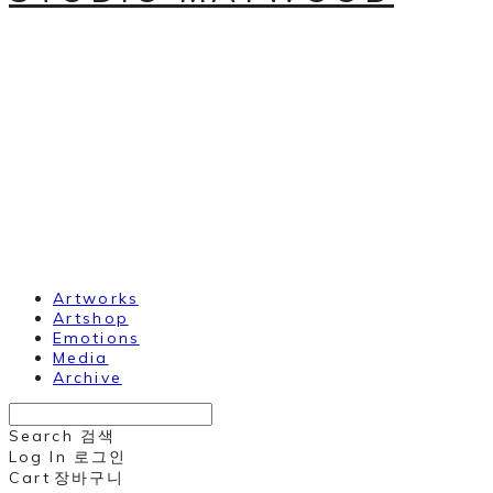
Artworks
Artshop
Emotions
Media
Archive
Search
검색
Log In
로그인
Cart
장바구니